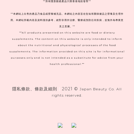
**
所有隱形眼鏡產品只限香港地區發售**
**本網站上出售的產品乃食品或營養補充品。本網站之內容旨在告知有關保健品之營養及生理作
用。本網站所載內容及資料僅供參考，絕對非用作治療、醫療或預防任何疾病，並無作為專業意
見之意圖。**
**All products presented on this website are food or dietary
supplements. The content on this website is only intended to inform
about the nutritional and physiological processes of the food
supplements. The information provided on this site is for informational
purposes only and is not intended as a substitute for advice from your
health professional.**
隱私條款、條款及細則
|
2021 ©
Japan Beauty Co. All
rights reserved.