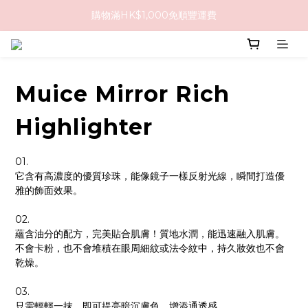
購物滿HK$1,000免順豐運費
購物滿HK$1,000免順豐運費
購買任何隱形眼鏡2盒或以上，即享8折優惠!!
購物滿HK$1,000免順豐運費
Muice Mirror Rich
Highlighter
01.
它含有高濃度的優質珍珠，能像鏡子一樣反射光線，瞬間打造優
雅的飾面效果。
02.
蘊含油分的配方，完美貼合肌膚！質地水潤，能迅速融入肌膚。
不會卡粉，也不會堆積在眼周細紋或法令紋中，持久妝效也不會
乾燥。
03.
只需輕輕一抹，即可提亮暗沉膚色，增添通透感。