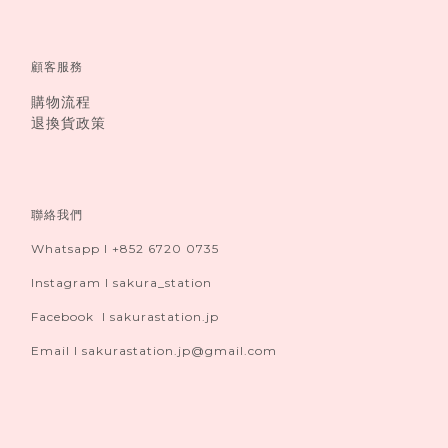
顧客服務
購物流程
退換貨政策
聯絡我們
Whatsapp I +852 6720 0735
Instagram I sakura_station
Facebook I sakurastation.jp
Email I sakurastation.jp@gmail.com