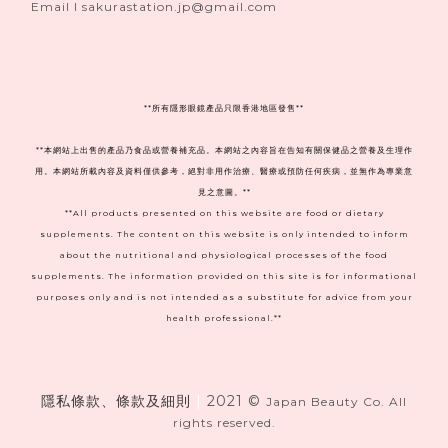
Email I sakurastation.jp@gmail.com
**
所有隱形眼鏡產品只限香港地區發售**
**本網站上出售的產品乃食品或營養補充品。本網站之內容旨在告知有關保健品之營養及生理作
用。本網站所載內容及資料僅供參考，絕對非用作治療、醫療或預防任何疾病，並無作為專業意
見之意圖。**
**All products presented on this website are food or dietary
supplements. The content on this website is only intended to inform
about the nutritional and physiological processes of the food
supplements. The information provided on this site is for informational
purposes only and is not intended as a substitute for advice from your
health professional.**
隱私條款、條款及細則
|
2021 ©
Japan Beauty Co. All
rights reserved.