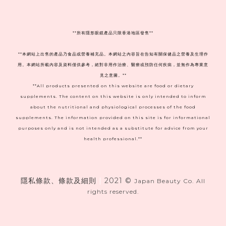
**
所有隱形眼鏡產品只限香港地區發售**
**本網站上出售的產品乃食品或營養補充品。本網站之內容旨在告知有關保健品之營養及生理作
用。本網站所載內容及資料僅供參考，絕對非用作治療、醫療或預防任何疾病，並無作為專業意
見之意圖。**
**All products presented on this website are food or dietary
supplements. The content on this website is only intended to inform
about the nutritional and physiological processes of the food
supplements. The information provided on this site is for informational
purposes only and is not intended as a substitute for advice from your
health professional.**
隱私條款、條款及細則
|
2021 ©
Japan Beauty Co. All
rights reserved.