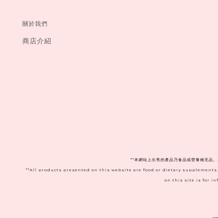
關於我們
商店介紹
**本網站上出售的產品乃食品或營養補充品
**All products presented on this website are food or dietary supplements
on this site is for 