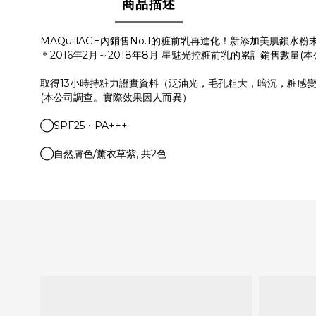
商品描述
MAQuillAGE內銷售No.1的粧前乳再進化！新添加美肌鎖
＊2016年2月～2018年8月 星魅光控粧前乳的累計銷售數量(本
取得13小時持粧力證實資料（泛油光，毛孔粗大，暗沉，粧感變
(本公司調查。實際效果因人而異）
◯SPF25・PA+++
◯自然膚色/薰衣草紫, 共2色