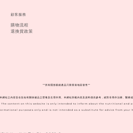
顧客服務
購物流程
退換貨政策
**
所有隱形眼鏡產品只限香港地區發售**
。本網站之內容旨在告知有關保健品之營養及生理作用。本網站所載內容及資料僅供參考，絕對非用作治療、醫療或
. The content on this website is only intended to inform about the nutritional and 
informational purposes only and is not intended as a substitute for advice from your h