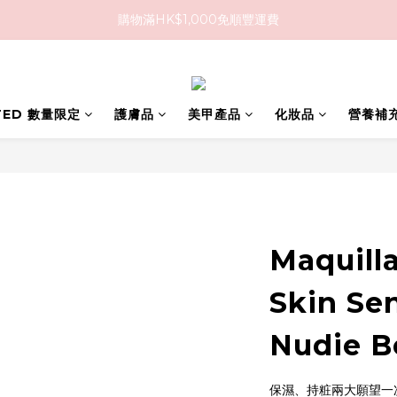
購物滿HK$1,000免順豐運費
購物滿HK$1,000免順豐運費
購買任何隱形眼鏡2盒或以上，即享8折優惠!!
購物滿HK$1,000免順豐運費
ITED 數量限定
護膚品
美甲產品
化妝品
營養補
Maquill
Skin Se
Nudie B
保濕、持粧兩大願望一