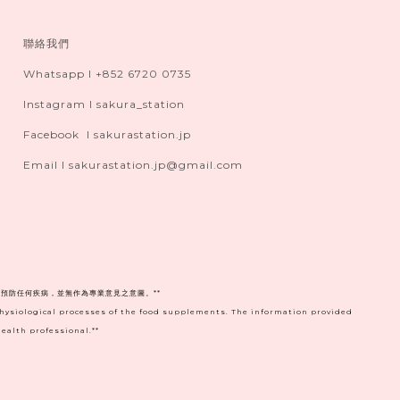
聯絡我們
Whatsapp I +852 6720 0735
Instagram I sakura_station
Facebook I sakurastation.jp
Email I sakurastation.jp@gmail.com
預防任何疾病，並無作為專業意見之意圖。**
physiological processes of the food supplements. The information provided
ealth professional.**