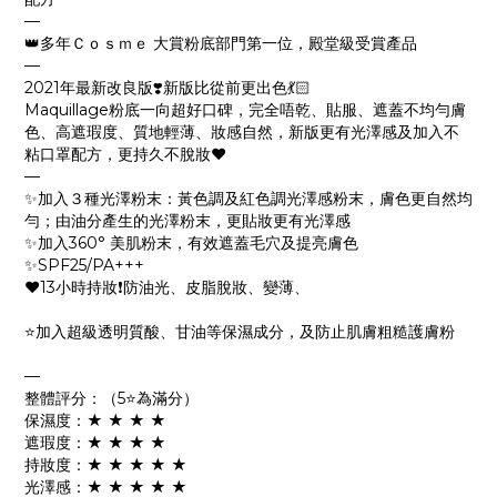
—
👑多年Ｃｏｓｍｅ 大賞粉底部門第一位，殿堂級受賞產品
—
2021年最新改良版❣️新版比從前更出色💃🏻
Maquillage粉底一向超好口碑，完全唔乾、貼服、遮蓋不均勻膚
色、高遮瑕度、質地輕薄、妝感自然，新版更有光澤感及加入不
粘口罩配方，更持久不脫妝♥️
—
✨加入３種光澤粉末：黃色調及紅色調光澤感粉末，膚色更自然均
勻；由油分產生的光澤粉末，更貼妝更有光澤感
✨加入360° 美肌粉末，有效遮蓋毛穴及提亮膚色
✨SPF25/PA+++
♥️13小時持妝❗️防油光、皮脂脫妝、變薄、
⭐️加入超級透明質酸、甘油等保濕成分，及防止肌膚粗糙護膚粉
—
整體評分：（5⭐️為滿分）
保濕度：★ ★ ★ ★
遮瑕度：★ ★ ★ ★
持妝度：★ ★ ★ ★ ★
光澤感：★ ★ ★ ★ ★