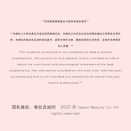
**
所有隱形眼鏡產品只限香港地區發售**
**本網站上出售的產品乃食品或營養補充品。本網站之內容旨在告知有關保健品之營養及生理作
用。本網站所載內容及資料僅供參考，絕對非用作治療、醫療或預防任何疾病，並無作為專業意
見之意圖。**
**All products presented on this website are food or dietary
supplements. The content on this website is only intended to inform
about the nutritional and physiological processes of the food
supplements. The information provided on this site is for informational
purposes only and is not intended as a substitute for advice from your
health professional.**
隱私條款、條款及細則
|
2021 ©
Japan Beauty Co. All
rights reserved.