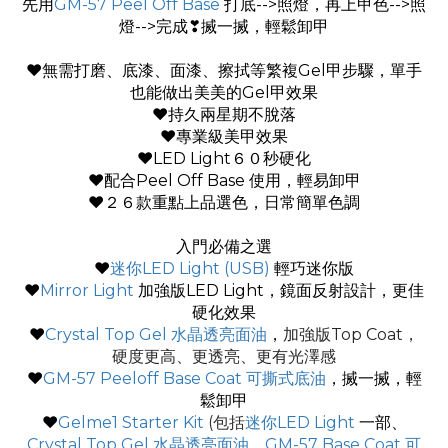
先用
GM-57 Peel Off Base
打底-->照燈，再上甲色-->照
燈-->完成❣搣一搣，輕鬆卸甲
❤無需打磨、底漆、面漆、擦拭等繁複Gel甲步驟，單手
也能做出美美的Gel甲效果
❤持久兩星期不脫落
❤專業級美甲效果
❤LED Light６０秒硬化
❤配合Peel Off Base 使用，輕易卸甲
❤２６款重點上品選色，日常簡單色調
入門必備之選
♥
迷你LED Light (USB)
輕巧迷你版
♥
Mirror Light
加強版LED Light，鏡面反射設計，更佳
硬化效果
♥
Crystal Top Gel 水晶透亮面油
，
加強版Top Coat，
硬度更高、更透亮、更有光澤感
♥
GM-57 Peeloff Base Coat 可撕式底油
，搣一搣，輕
鬆卸甲
♥
Gelme1 Starter Kit
(包括
迷你LED Light
一部、
Crystal Top Gel 水晶透亮面油
、
GM-57 Base Coat 可