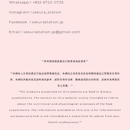
Whatsapp I +852 6720 0735
Instagram I sakura_station
Facebook I sakurastation.jp
Email I sakurastation.jp@gmail.com
**
所有隱形眼鏡產品只限香港地區發售**
**本網站上出售的產品乃食品或營養補充品。本網站之內容旨在告知有關保健品之營養及生理作
用。本網站所載內容及資料僅供參考，絕對非用作治療、醫療或預防任何疾病，並無作為專業意
見之意圖。**
**All products presented on this website are food or dietary
supplements. The content on this website is only intended to inform
about the nutritional and physiological processes of the food
supplements. The information provided on this site is for informational
purposes only and is not intended as a substitute for advice from your
health professional.**