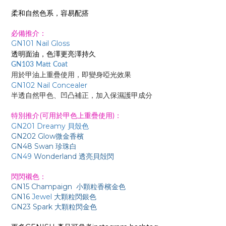
柔和自然色系，容易配搭
必備推介：
GN101 Nail Gloss
透明面油
，色澤更亮澤持久
GN103 Matt Coat
用於甲油上重疊使用，即變身啞光效果
GN102 Nail Concealer
半透自然甲色、凹凸補正，加入保濕護甲成分
特別推介(
：
可
用於甲色上重疊使用)
GN201 Dreamy 貝殼色
GN202 Glow微金香檳
GN48 Swan 珍珠白
GN49
Wonderland 透亮貝殻閃
閃閃襯色
：
GN15 Champaign
小
顆粒香檳金色
GN16
Jewel
大顆粒閃
銀
色
GN23 Spark 大顆粒閃金色