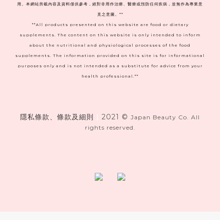
用。本網站所載內容及資料僅供參考，絕對非用作治療、醫療或預防任何疾病，並無作為專業意
見之意圖。**
**All products presented on this website are food or dietary
supplements. The content on this website is only intended to inform
about the nutritional and physiological processes of the food
supplements. The information provided on this site is for informational
purposes only and is not intended as a substitute for advice from your
health professional.**
隱私條款、條款及細則
|
2021 ©
Japan Beauty Co. All
rights reserved.