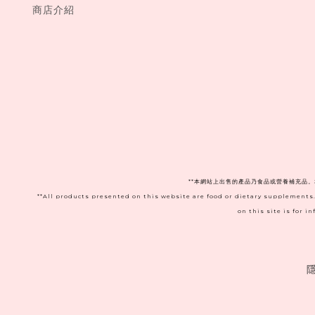
商店介紹
**本網站上出售的產品乃食品或營養補充品
**All products presented on this website are food or dietary supplements
on this site is for 