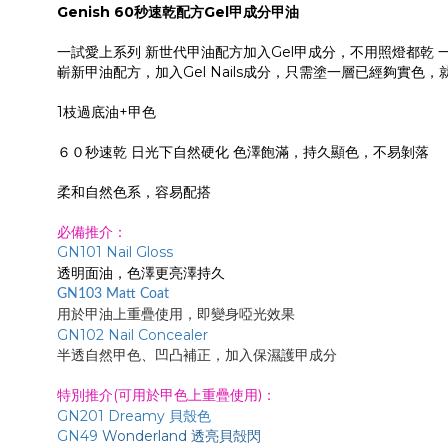
Genish 60秒速乾配方Gel甲成分甲油
一試愛上系列 新世代甲油配方加入Gel甲成分，不用照燈都乾
嶄新甲油配方，加入Gel Nails成分，只需塗一層已經夠實色
1枝過底油+甲色
６０秒速乾 日光下自然硬化 色澤飽滿，持久顯色，不易剝落
柔和自然色系，容易配搭
必備推介：
GN101 Nail Gloss
透明面油
，色澤更亮澤持久
GN103 Matt Coat
用於甲油上重疊使用，即變身啞光效果
GN102 Nail Concealer
半透自然甲色、凹凸補正，加入保濕護甲成分
特別推介(
：
可
用於甲色上重疊使用)
GN201 Dreamy 貝殼色
GN49
Wonderland 透亮貝殻閃