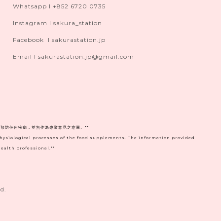
Whatsapp I +852 6720 0735
Instagram I sakura_station
Facebook I sakurastation.jp
Email I sakurastation.jp@gmail.com
預防任何疾病，並無作為專業意見之意圖。**
physiological processes of the food supplements. The information provided
ealth professional.**
d.