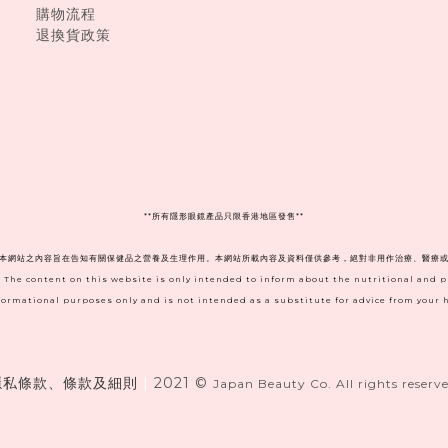
購物流程
退換貨政策
**
所有隱形眼鏡產品只限香港地區發售**
。本網站之內容旨在告知有關保健品之營養及生理作用。本網站所載內容及資料僅供參考，絕對非用作治療、醫療或
. The content on this website is only intended to inform about the nutritional and 
informational purposes only and is not intended as a substitute for advice from your h
隱私條款、條款及細則
|
2021 ©
Japan Beauty Co. All rights reserve