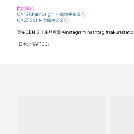
閃閃襯色
：
GN15 Champaign
小
顆粒香檳金色
GN23 Spark 大顆粒閃金色
更多GENISH 產品可參考instagram hashtag #sakurastatio
(日本定價¥1100)