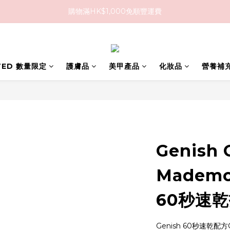
購物滿HK$1,000免順豐運費
購物滿HK$1,000免順豐運費
購買任何隱形眼鏡2盒或以上，即享8折優惠!!
購物滿HK$1,000免順豐運費
ITED 數量限定
護膚品
美甲產品
化妝品
營養補
Genish 
Mademo
60秒速
Genish 60秒速乾配