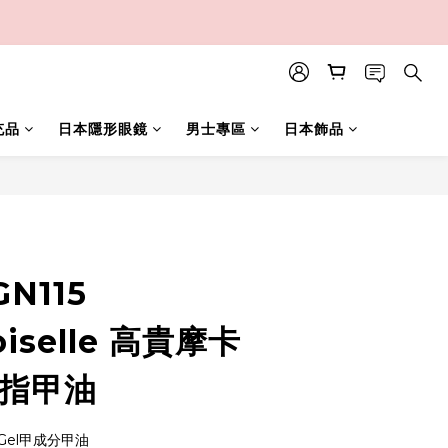
充品
日本隱形眼鏡
男士專區
日本飾品
立即購買
GN115
iselle 高貴摩卡
乾指甲油
方Gel甲成分甲油