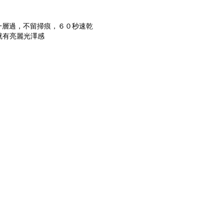
 一層過，不留掃痕，６０秒速乾
，就有亮麗光澤感