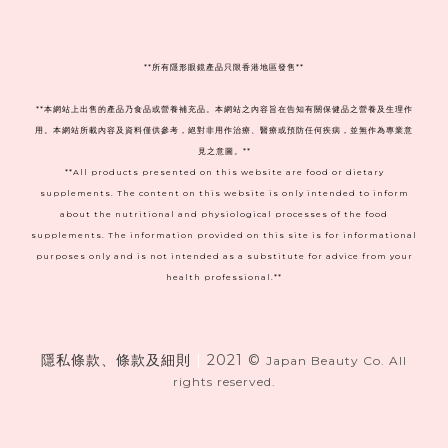
**
所有隱形眼鏡產品只限香港地區發售**
**本網站上出售的產品乃食品或營養補充品。本網站之內容旨在告知有關保健品之營養及生理作
用。本網站所載內容及資料僅供參考，絕對非用作治療、醫療或預防任何疾病，並無作為專業意
見之意圖。**
**All products presented on this website are food or dietary
supplements. The content on this website is only intended to inform
about the nutritional and physiological processes of the food
supplements. The information provided on this site is for informational
purposes only and is not intended as a substitute for advice from your
health professional.**
隱私條款、條款及細則
|
2021 ©
Japan Beauty Co. All
rights reserved.