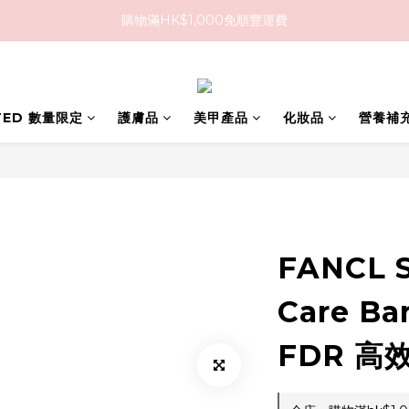
購物滿HK$1,000免順豐運費
購物滿HK$1,000免順豐運費
購買任何隱形眼鏡2盒或以上，即享8折優惠!!
購物滿HK$1,000免順豐運費
ITED 數量限定
護膚品
美甲產品
化妝品
營養補
FANCL S
Care Bar
FDR 高