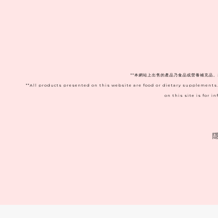
**本網站上出售的產品乃食品或營養補充品
**All products presented on this website are food or dietary supplements
on this site is for 