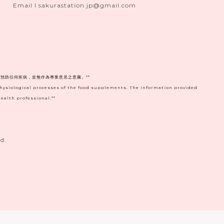
Email I sakurastation.jp@gmail.com
預防任何疾病，並無作為專業意見之意圖。**
physiological processes of the food supplements. The information provided
ealth professional.**
d.