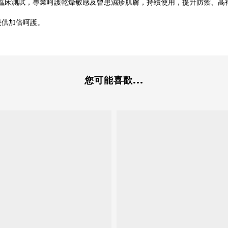
製，經臨床測試，專業呵護乾燥敏感及曾患濕疹肌膚，持續使用，提升防禦、
提供加倍呵護。
您可能喜歡...