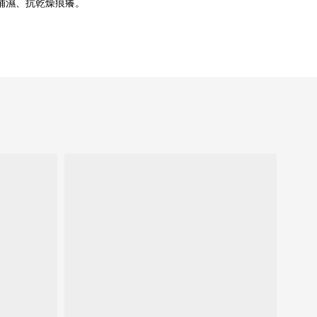
高補濕、抗乾燥痕癢。