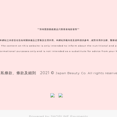
**
所有隱形眼鏡產品只限香港地區發售**
。本網站之內容旨在告知有關保健品之營養及生理作用。本網站所載內容及資料僅供參考，絕對非用作治療、醫療或
. The content on this website is only intended to inform about the nutritional and 
informational purposes only and is not intended as a substitute for advice from your h
隱私條款、條款及細則
|
2021 ©
Japan Beauty Co. All rights reserve
Powered by
SHOPLINE Payments