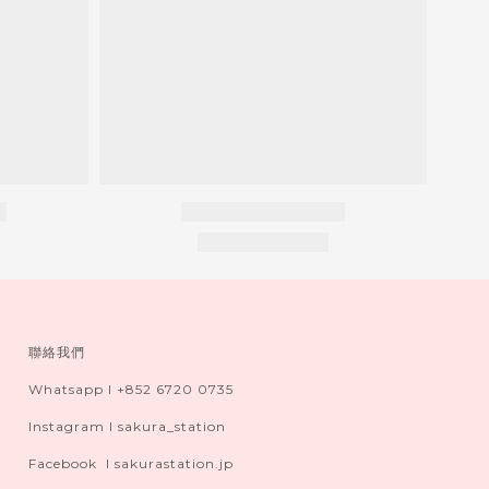
聯絡我們
Whatsapp I +852 6720 0735
Instagram I sakura_station
Facebook I sakurastation.jp