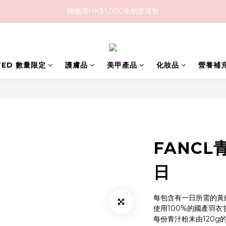
購物滿HK$1,000免順豐運費
購物滿HK$1,000免順豐運費
購買任何隱形眼鏡2盒或以上，即享8折優惠!!
購物滿HK$1,000免順豐運費
ITED 數量限定
護膚品
美甲產品
化妝品
營養補
FANCL
日
每包含有一日所需的黃
使用100%的國產羽衣
每份青汁粉末由120g