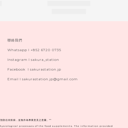
聯絡我們
Whatsapp I +852 6720 0735
Instagram I sakura_station
Facebook I sakurastation.jp
Email I sakurastation.jp@gmail.com
預防任何疾病，並無作為專業意見之意圖。**
physiological processes of the food supplements. The information provided