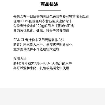
商品描述
每包含有一日所需的黃綠色蔬菜營養和豐富膳食纖維
使用100%的國產羽衣甘藍製成濃郁青汁
每份青汁粉末由120g的羽衣甘藍製作而成
具强效抗氧化、健腸、護骨等營養價值
FANCL青汁粉末采用易溶製作方法
將青汁粉末倒入水中、無需搖晃即會融化
減少因爲攪拌不匀造成粉末結塊
食用方法：
將1包青汁粉末溶於~100-150毫升的水中
亦可以混和牛奶，乳酪或熱湯之中使用