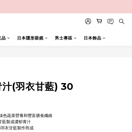
充品
日本隱形眼鏡
男士專區
日本飾品
立即購買
青汁(羽衣甘藍) 30
綠色蔬菜營養和豐富膳食纖維
甘藍製成濃郁青汁
的羽衣甘藍製作而成