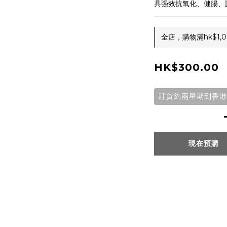
具强效抗氧化、健腸、
全店，購物滿hk$1
HK$300.00
訂貨約兩星期到香港
現在預購