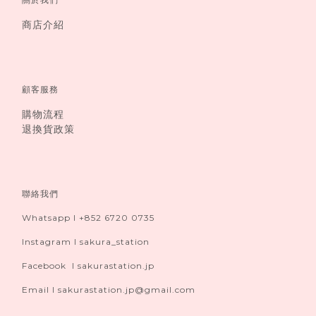
商店介紹
顧客服務
購物流程
退換貨政策
聯絡我們
Whatsapp I +852 6720 0735
Instagram I sakura_station
Facebook I sakurastation.jp
Email I sakurastation.jp@gmail.com