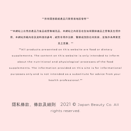
**
所有隱形眼鏡產品只限香港地區發售**
**本網站上出售的產品乃食品或營養補充品。本網站之內容旨在告知有關保健品之營養及生理作
用。本網站所載內容及資料僅供參考，絕對非用作治療、醫療或預防任何疾病，並無作為專業意
見之意圖。**
**All products presented on this website are food or dietary
supplements. The content on this website is only intended to inform
about the nutritional and physiological processes of the food
supplements. The information provided on this site is for informational
purposes only and is not intended as a substitute for advice from your
health professional.**
隱私條款、條款及細則
|
2021 ©
Japan Beauty Co. All
rights reserved.