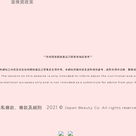
退換貨政策
**
所有隱形眼鏡產品只限香港地區發售**
。本網站之內容旨在告知有關保健品之營養及生理作用。本網站所載內容及資料僅供參考，絕對非用作治療、醫療或
. The content on this website is only intended to inform about the nutritional and 
informational purposes only and is not intended as a substitute for advice from your h
隱私條款、條款及細則
|
2021 ©
Japan Beauty Co. All rights reserve