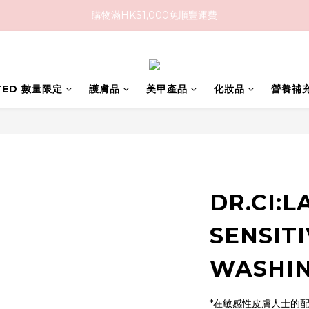
購物滿HK$1,000免順豐運費
購物滿HK$1,000免順豐運費
購買任何隱形眼鏡2盒或以上，即享8折優惠!!
購物滿HK$1,000免順豐運費
ITED 數量限定
護膚品
美甲產品
化妝品
營養補
DR.CI:L
SENSITI
WASHI
*在敏感性皮膚人士的