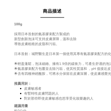
商品描述
100g
採用日本首創的氨基膠束配方製成的
新型創新泡沫可支持皮膚屏障，溫和去除
導致皮膚粗糙的皮脂和污垢。
日本首創：城野醫生是日本第一個使用其專有氨基膠束配方的
🌟輕盈蓬鬆，泡沫細緻。擁有1.9倍的緩衝力，可產生舒適的
🌟
氨基膠束配方包覆並
去除污垢，使其性質溫和 ，pH 值接近
🌟含有四種神經酰胺，可將水分保留在皮膚深層，使皮膚感覺
推薦用於：
皮膚敏感者
有暫時性皮膚問題的人
對於那些即使皮膚敏感也想享受化妝樂趣的人
建議用量
約2公分