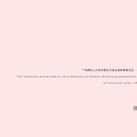
**本網站上出售的產品乃食品或營養補充品
**All products presented on this website are food or dietary supplements
on this site is for 