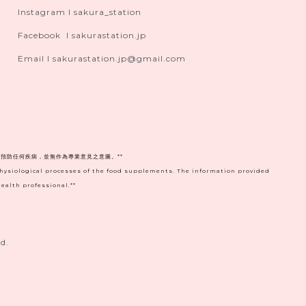
Instagram I sakura_station
Facebook I sakurastation.jp
Email I sakurastation.jp@gmail.com
預防任何疾病，並無作為專業意見之意圖。**
physiological processes of the food supplements. The information provided
ealth professional.**
d.