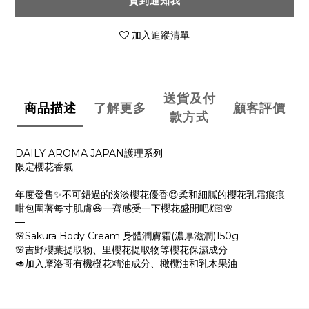
貨到通知我
加入追蹤清單
送貨及付
商品描述
了解更多
顧客評價
款方式
DAILY AROMA JAPAN護理系列
限定櫻花香氣
—
年度發售✨不可錯過的淡淡櫻花優香😌柔和細膩的櫻花乳霜痕痕
咁包圍著每寸肌膚😆一齊感受一下櫻花盛開吧💃🏻🌸
—
🌸Sakura Body Cream 身體潤膚霜(濃厚滋潤)150g
🌸吉野櫻葉提取物、里櫻花提取物等櫻花保濕成分
🥑加入摩洛哥有機橙花精油成分、橄欖油和乳木果油