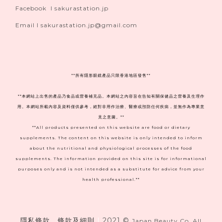
Facebook I sakurastation.jp
Email I sakurastation.jp@gmail.com
**
所有隱形眼鏡產品只限香港地區發售**
**本網站上出售的產品乃食品或營養補充品。本網站之內容旨在告知有關保健品之營養及生理作
用。本網站所載內容及資料僅供參考，絕對非用作治療、醫療或預防任何疾病，並無作為專業意
見之意圖。**
**All products presented on this website are food or dietary
supplements. The content on this website is only intended to inform
about the nutritional and physiological processes of the food
supplements. The information provided on this site is for informational
purposes only and is not intended as a substitute for advice from your
health professional.**
隱私條款、條款及細則
|
2021 ©
Japan Beauty Co. All