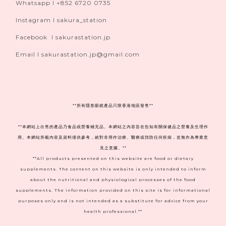
Whatsapp I +852 6720 0735
Instagram I sakura_station
Facebook I sakurastation.jp
Email I sakurastation.jp@gmail.com
**
所有隱形眼鏡產品只限香港地區發售**
**本網站上出售的產品乃食品或營養補充品。本網站之內容旨在告知有關保健品之營養及生理作
用。本網站所載內容及資料僅供參考，絕對非用作治療、醫療或預防任何疾病，並無作為專業意
見之意圖。**
**All products presented on this website are food or dietary
supplements. The content on this website is only intended to inform
about the nutritional and physiological processes of the food
supplements. The information provided on this site is for informational
purposes only and is not intended as a substitute for advice from your
health professional.**