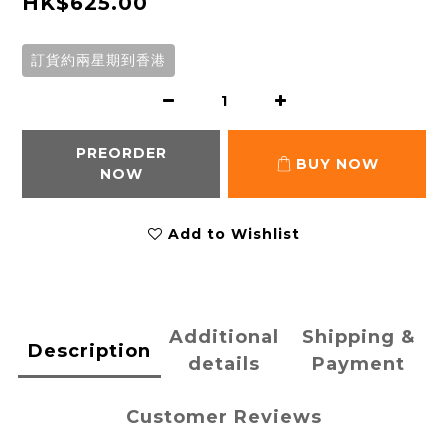
HK$625.00
訂貨約兩星期到香港
PREORDER
BUY NOW
NOW
Add to Wishlist
Additional
Shipping &
Description
details
Payment
Customer Reviews