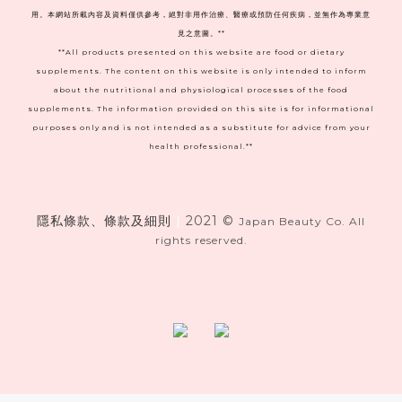
用。本網站所載內容及資料僅供參考，絕對非用作治療、醫療或預防任何疾病，並無作為專業意
見之意圖。**
**All products presented on this website are food or dietary
supplements. The content on this website is only intended to inform
about the nutritional and physiological processes of the food
supplements. The information provided on this site is for informational
purposes only and is not intended as a substitute for advice from your
health professional.**
隱私條款、條款及細則
|
2021 ©
Japan Beauty Co. All
rights reserved.