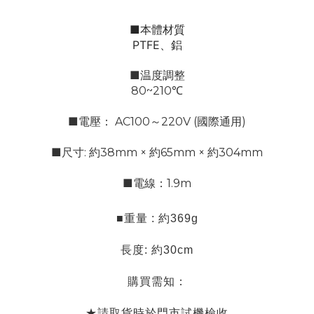
■本體材質
PTFE、鋁
■温度調整
80~210℃
■電壓： AC100～220V (國際通用)
■
尺寸:
約38mm × 約65mm × 約304mm
■
電線
：1.9m
■
重量 : 約369g
長度: 約30cm
購買需知：
★請取貨時於門市試機檢收