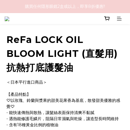
購買任何隱形眼鏡2盒或以上，即享8折優惠!!
購物滿HK$1,000免順豐運費
購物滿HK$1,000免順豐運費
ReFa LOCK OIL
BLOOM LIGHT (直髮用)
抗熱打底護髮油
＜日本平行進口商品＞
【產品特點】
♡以玫瑰、鈴蘭與漿果的甜美花果香為基底，散發甜美優雅的感
覺♡
- 能快速傳熱與散熱，讓髮絲表面保持清爽不黏膩
- 遇熱能修護毛鱗片，阻隔日常濕氣與乾燥，讓造型長時間維持
- 含有18種黃金比例的植物油