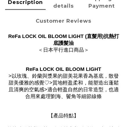
Description
details
Payment
Customer Reviews
ReFa LOCK OIL BLOOM LIGHT (直髮用)抗熱打
底護髮油
＜日本平行進口商品＞
ReFa LOCK OIL BLOOM LIGHT
>以玫瑰、鈴蘭與漿果的甜美花果香為基底，散發
甜美優雅的感覺♡>質地輕盈柔和，能塑造出蓬鬆
且清爽的空氣感>適合輕盈自然的日常造型，也適
合用來處理劉海、鬢角等細節線條
【產品特點】