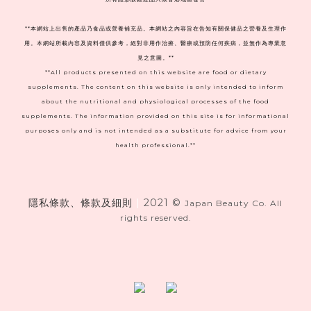
**本網站上出售的產品乃食品或營養補充品。本網站之內容旨在告知有關保健品之營養及生理作
用。本網站所載內容及資料僅供參考，絕對非用作治療、醫療或預防任何疾病，並無作為專業意
見之意圖。**
**All products presented on this website are food or dietary
supplements. The content on this website is only intended to inform
about the nutritional and physiological processes of the food
supplements. The information provided on this site is for informational
purposes only and is not intended as a substitute for advice from your
health professional.**
隱私條款、條款及細則
|
2021 ©
Japan Beauty Co. All
rights reserved.