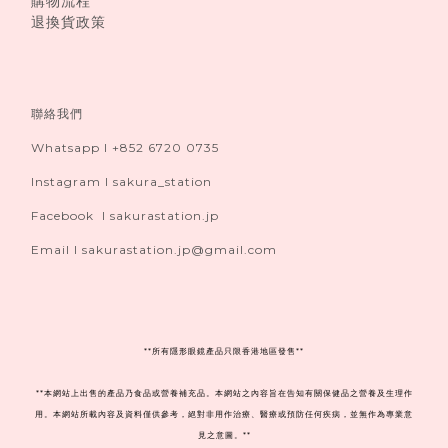
購物流程
退換貨政策
聯絡我們
Whatsapp I +852 6720 0735
Instagram I sakura_station
Facebook I sakurastation.jp
Email I sakurastation.jp@gmail.com
**
所有隱形眼鏡產品只限香港地區發售**
**本網站上出售的產品乃食品或營養補充品。本網站之內容旨在告知有關保健品之營養及生理作
用。本網站所載內容及資料僅供參考，絕對非用作治療、醫療或預防任何疾病，並無作為專業意
見之意圖。**