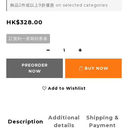
飾品2件或以上9折優惠 on selected categories
HK$328.00
訂貨約一星期到香港
PREORDER
BUY NOW
NOW
Add to Wishlist
Additional
Shipping &
Description
details
Payment