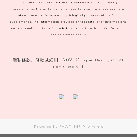
**All products presented on this website are food or dietary
supplements. The content on this website is only intended to inform
about the nutritional and physiological processes of the food
supplements. The information provided on this site is for informational
purposes only and is not intended as a substitute for advice from your
health professional.**
隱私條款、條款及細則
|
2021 ©
Japan Beauty Co. All
rights reserved.
Powered by
SHOPLINE Payments