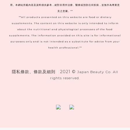
用。本網站所載內容及資料僅供參考，絕對非用作治療、醫療或預防任何疾病，並無作為專業意
見之意圖。**
**All products presented on this website are food or dietary
supplements. The content on this website is only intended to inform
about the nutritional and physiological processes of the food
supplements. The information provided on this site is for informational
purposes only and is not intended as a substitute for advice from your
health professional.**
隱私條款、條款及細則
|
2021 ©
Japan Beauty Co. All
rights reserved.