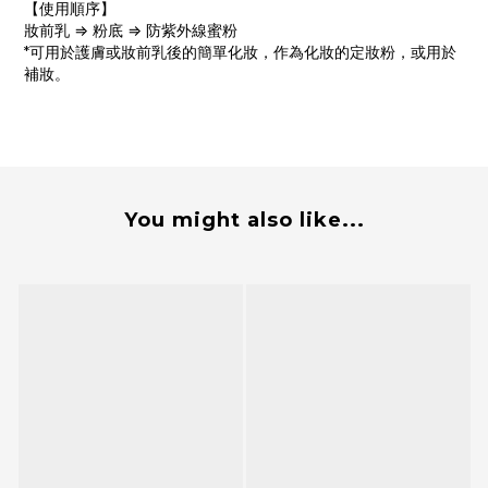
【使用順序】
妝前乳 ⇒ 粉底 ⇒ 防紫外線蜜粉
*可用於護膚或妝前乳後的簡單化妝，作為化妝的定妝粉，或用於
補妝。
You might also like...