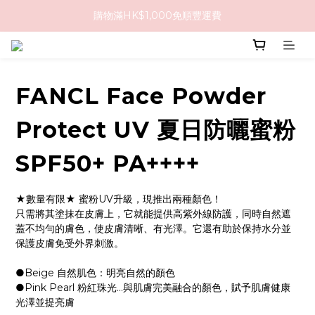
購物滿HK$1,000免順豐運費
購物滿HK$1,000免順豐運費
購買任何隱形眼鏡2盒或以上，即享8折優惠!!
購物滿HK$1,000免順豐運費
FANCL Face Powder
Protect UV 夏日防曬蜜粉
SPF50+ PA++++
★數量有限★ 蜜粉UV升級，現推出兩種顏色！
只需將其塗抹在皮膚上，它就能提供高紫外線防護，同時自然遮
蓋不均勻的膚色，使皮膚清晰、有光澤。它還有助於保持水分並
保護皮膚免受外界刺激。
●Beige 自然肌色：明亮自然的顏色
●Pink Pearl 粉紅珠光...與肌膚完美融合的顏色，賦予肌膚健康
光澤並提亮膚