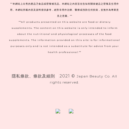
**本網站上出售的產品乃食品或營養補充品。本網站之內容旨在告知有關保健品之營養及生理作
用。本網站所載內容及資料僅供參考，絕對非用作治療、醫療或預防任何疾病，並無作為專業意
見之意圖。**
**All products presented on this website are food or dietary
supplements. The content on this website is only intended to inform
about the nutritional and physiological processes of the food
supplements. The information provided on this site is for informational
purposes only and is not intended as a substitute for advice from your
health professional.**
隱私條款、條款及細則
|
2021 ©
Japan Beauty Co. All
rights reserved.