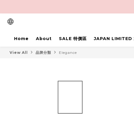
Home
About
SALE 特價區
JAPAN LIMITE
View All
品牌分類
Elegance