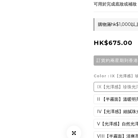
可用於完成底妝或補妝
購物滿hk$1,000以
HK$675.00
訂貨約兩星期到香港
Color
: IX【光澤感】
IX【光澤感】珍珠光
II 【半霧面】溫暖明
IV【光澤感】細膩珠
V【光澤感】自然光
VIII【半霧面】清爽