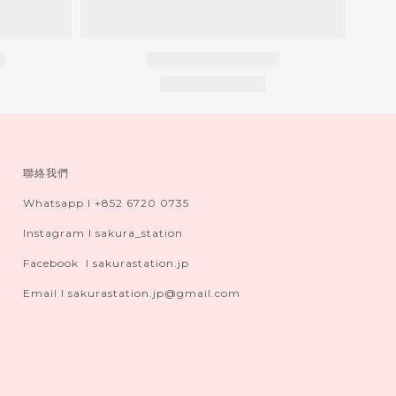
聯絡我們
Whatsapp I +852 6720 0735
Instagram I sakura_station
Facebook I sakurastation.jp
Email I sakurastation.jp@gmail.com