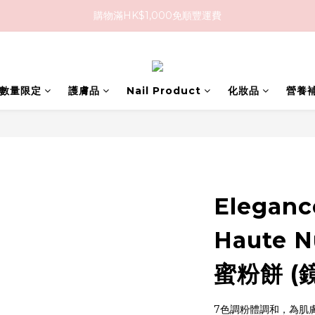
購物滿HK$1,000免順豐運費
購物滿HK$1,000免順豐運費
購買任何隱形眼鏡2盒或以上，即享8折優惠!!
購物滿HK$1,000免順豐運費
D 數量限定
護膚品
Nail Product
化妝品
營養
Eleganc
Haute 
蜜粉餅 (鏡
7色調粉體調和，為肌