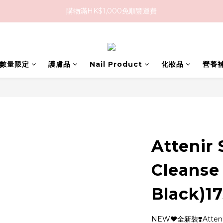
購物滿HK$1,000免順豐運費
購物滿HK$1,000免順豐運費
購買任何隱形眼鏡2盒或以上，即享8折優惠!!
購物滿HK$1,000免順豐運費
D 數量限定
護膚品
Nail Product
化妝品
營養
Attenir 
Cleanse
Black)
NEW❤️全新裝❣️Atte