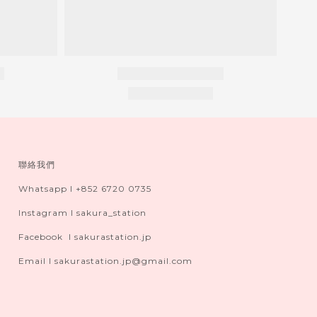
聯絡我們
Whatsapp I +852 6720 0735
Instagram I sakura_station
Facebook I sakurastation.jp
Email I sakurastation.jp@gmail.com