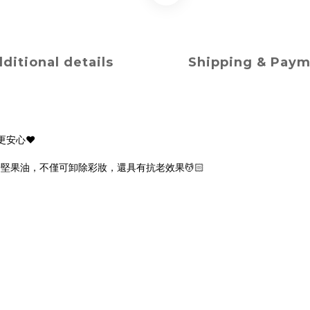
ditional details
Shipping & Pay
安心♥️
果油，不僅可卸除彩妝，還具有抗老效果💆🏻