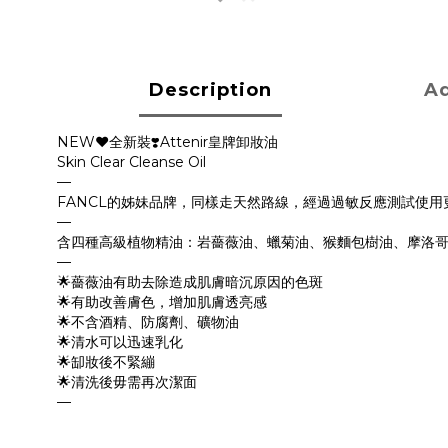
Description
Ad
NEW❤️全新裝❣️Attenir皇牌卸妝油
Skin Clear Cleanse Oil
—
FANCL的姊妹品牌，同樣走天然路線，經過過敏反應測試使用更
—
含四種高級植物精油：岩薔薇油、蠟菊油、猴麵包樹油、摩洛哥堅
—
🌟薔薇油有助去除造成肌膚暗沉原因的色斑
🌟有助改善膚色，增加肌膚透亮感
🌟不含酒精、防腐劑、礦物油
🌟清水可以迅速乳化
🌟缷妝後不緊繃
🌟清洗後毋需再次潔面
—