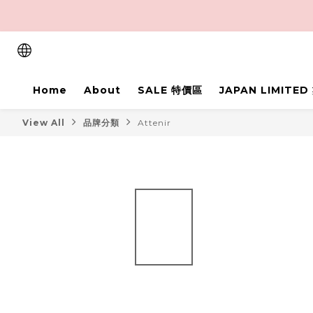
Home
About
SALE 特價區
JAPAN LIMITE
View All
品牌分類
Attenir