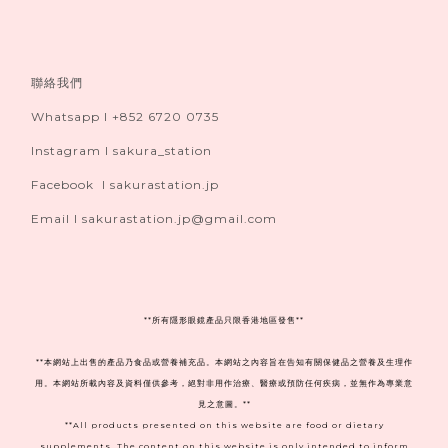
聯絡我們
Whatsapp I +852 6720 0735
Instagram I sakura_station
Facebook I sakurastation.jp
Email I sakurastation.jp@gmail.com
**
所有隱形眼鏡產品只限香港地區發售**
**本網站上出售的產品乃食品或營養補充品。本網站之內容旨在告知有關保健品之營養及生理作
用。本網站所載內容及資料僅供參考，絕對非用作治療、醫療或預防任何疾病，並無作為專業意
見之意圖。**
**All products presented on this website are food or dietary
supplements. The content on this website is only intended to inform