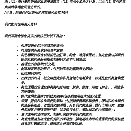
為；(11) 履行條款與細則及退換貨政策；(12) 依法令所為之行為；以及 (13) 其他於蒐
集當時取得您同意之目的。
[注意：請務必列出適用於您業務的所有內容]
我們如何使用個人資料
我們可能會將您提供的資訊用於以下目的：
向您發送促銷內容或其他通信;
向您提供所要求的信息和服務;
與您聯繫以跟進或確認您的訂單，約會，退貨或退款，並向您發送與我們
提供給您的產品和服務相關的其他非行銷通信;
處理您的付款和/或交易;
創建和管理您的帳戶，包括訪問您的購買歷史記錄;
回復您的詢問;
在我們的商店、社交媒體商店和其他地方定製廣告，以滿足您的興趣和歷
史;
與您溝通並管理您參與的特殊活動、競賽、抽獎、活動（如有）、調查和
其他優惠;
操作並與您就我們的社交網路或[移動應用程式]進行溝通;
運營、評估和改進我們的業務（包括開發新產品和服務，增強和改進我們
的產品和服務，管理我們的溝通，分析我們的產品，執行市場研究、數據
分析和客戶關係管理計劃，以及執行會計、審計和其他內部職能）;
遵守適用的法律要求、相關行業標準和我們的政策;
為避免重複並確保您的資訊的準確性，請定期在內部或通過我們的服務提
供者進行數據清理，鏈接或合併我們的記錄。