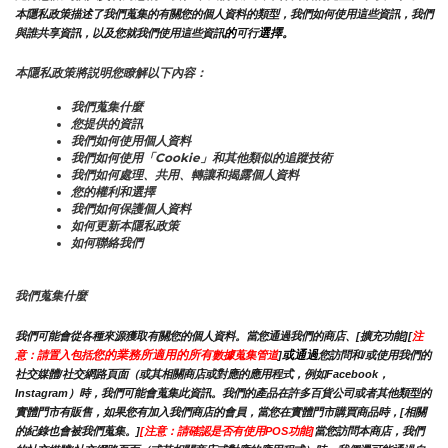
本隱私政策描述了我們蒐集的有關您的個人資料的類型，我們如何使用這些資訊，我們
的
選擇。
與誰共享資訊，以及您就我們使用這些資訊
可行
本隱私政策將説明您瞭解以下內容：
我們蒐集什麼
您提供的資訊
我們如何使用個人資料
我們如何使用「Cookie」和其他類似的追蹤技術
我們如何處理、共用、轉讓和揭露個人資料
您的權利和選擇
我們如何保護個人資料
如何更新本隱私政策
如何聯絡我們
我們蒐集什麼
我們可能會從各種來源獲取有關您的個人資料。當您通過我們的商店、[擴充功能][
注
您的業務所適用的所有
或通過
意：請置入包括
數據蒐集管道
]
您訪問和/或使用我們的
社交媒體/社交網路頁面（或其相關商店或對應的應用程式，例如Facebook，
Instagram）時，我們可能會蒐集此資訊。我們的產品在許多百貨公司或者其他類型的
實體門市有販售，如果您有加入我們商店的會員，當您在實體門市購買商品時，[相關
的紀錄也會被我們蒐集。]
[注意：請確認是否有使用POS功能]
當您訪問本商店，我們