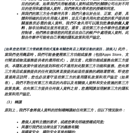
目的的約束。如果我們共用敏感個人資料或我們的關聯公司出於不同
目的使用和處理個人資料，我們將再次尋求您的授權和同意。
與我們的第三方合作夥伴共享：我們只會出於合法、正當、必要、具
體和明確的目的共用個人資料，並且只會共用向您或您的客戶提供相
關服務所必需的個人資料。我們不會共用可以識別您
身份的個人資
料
，除非法律或法規另有規定。通常，這些第三方合作夥伴也是數據
控制者，他們將在徵得您的同意后在自己的帳戶中處理個人資料。此
類合作夥伴可能有自己單獨的隱私政策和用戶協定。
 此外，
[如果您使用第三方营銷應用程式蒐集有關您商店上買家活動的資訊，請插入]
當我們使用
商店
時
，
我們可能會
使用
第三方功能或服務（包括Apps Store、支
付閘道或物流服務提供者的應用程式）。請注意，此類功能或服務由第三方提
供。本隱私政策中描述的規則和程式不適用於此類第三方功能和服務。您向第
三方商店或服務提供的任何資訊將直接提供給這些服務的網路運營商。即使您
通過商店訪問，您也必須遵守這些第三方的適用隱私政策和用戶協定（如果
有）。我們不對任何第三方商店的內容以及有關個人資料和安全措施的第三方
政策負責。在向第三方提供任何個人資料之前，您應閱讀並理解第三方的隱私
政策和用戶協定。
（3） 轉讓
原則上，我們不會將個人資料的控制權轉讓給任何第三方，但以下情況除外：
應個人資料主體的要求，或經您事先明確授權或同意;
與履行我們在法律法規下的義務有關;
與國家安全、國防安全直接相關的;