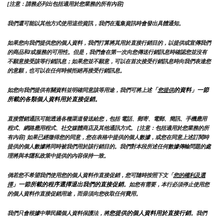
[注意：請務必列出包括適用於您業務的所有內容]
我們還可能以其他方式使用這些資訊，我們在蒐集資訊時會發出具體通知。
如果您向我們提供您的個人資料，我們打算將其用於直接行銷目的，以提供或宣傳我們
的商品和/或服務的可用性。但是，我們會在第一次向您傳送行銷訊息時確認您並沒有
不願意接受該等行銷訊息；如果您並不願意，可以在首次接受行銷訊息時向我們表達您
的意願，也可以在任何時候拒絕再接受行銷訊息。
「
的資料」一節
如您向我們提供有關資料並明確同意該等用途，我們可將上述
您提供
所載的各類個人資料用於直接促銷。
直接營銷通訊可能透過各種渠道發送給您，包括 電話、郵寄、電郵、簡訊、手機應用
程式、網路應用程式、社交媒體商店及其他通訊方式。 [注意：包括適用於您業務的所
有內容] 如果已經徵得您的同意，您在表格中提供的個人數據，或您在同意上述訂閱時
提供的個人數據將同時被我們用於該行銷目的。我們對本段所述任何數據傳輸問題的處
理將與本隱私政策中提供的內容保持一致。
倘若您不希望我們使用您的個人資料作直接促銷，您可隨時按照下文「
您的權利及選
」一節所載的程序選擇退出我們的直接促銷
擇
。如您有需要，本行必須停止使用您
的個人資料作直接促銷用途，而毋須向您收取任何費用。
您提供的個人資料用於直接行銷
我們只會根據中華民國個人資料保護法，將
。我們