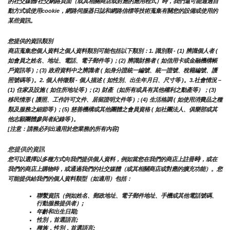
的社交媒體/社交網路頁面（或其相關商店或對應的應用程式）時，我們還可能通過自
動方式或使用cookie，網路伺服器日誌和網路信標等技術蒐集有關您的設備或使用的
某些資訊。
您提供的資訊類別
商店蒐集您個人資料之個人資料類別可能包括以下類別：1. 識別類 - (1) 辨識個人者 ( 
如會員之姓名、地址、電話、電子郵件等 )；(2) 辨識財務者 ( 如信用卡或金融機構帳
戶資訊等 )；(3) 政府資料中之辨識者 ( 如身分證統一編號、統一證號、稅籍編號、護
照號碼等 )。2. 個人特徵類 - 個人描述 ( 如性別、出生年月日、尺寸等 )。3.社會情況 – 
(1) 住家及設施 ( 如住所地址等 )；(2) 財產（如所有或具有其他權利之動產等）；(3) 
移民情形 ( 護照、工作許可文件、居留證明文件等 )；(4) 生活格調 ( 如使用消費品之種
類及服務之細節等 )；(5) 慈善機構或其他團體之會員資格 ( 如社團法人、俱樂部或其
他志願團體參與者紀錄等 )。
[注意：請務必列出適用於您業務的所有內容]
您提供的資訊
時
您可以選擇以多種方式向我們提供個人資料，例如當您在我們的商店上註冊
，或在
我們的商店上購物時，或通過我們的社交媒體（或其相關商店或對應的擴充功能）。您
可能提供給我們的個人資料類型（如適用）包括：
聯繫資訊（例如姓名、郵政地址、電子郵件地址、手機或其他電話號碼、
行動服務提供者）;
年齡和出生日期;
性別，首選語言;
種族，性別，首選語言;