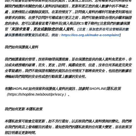
我們可能會在必要時保留和使用您的資訊，以實現上述目的。您有權要求訪問和接收有
關我們維護的有關您的個人資料的詳細資訊，更新和更正您的個人數據中的不準確之
處，並酌情阻止或刪除該資訊。在某些情況下，訪問個人資料的權利可能會受到當地法
律要求的限制。在授予訪問許可權或進行更正之前，我們可能會採取合理的步驟來驗證
您的身份。您可以通過發送電子郵件至{插入商店的CS電子郵件][注意我們的數據保護
來請求查看，更改或刪除您的個人資料
官「
。
 [注意：添加您所在司法管轄區的數
據保護機構的聯繫資訊或商店。例如：
https://ico.org.uk/make-a-complaint/
]
我們如何保護個人資料
我們維護適當的管理，技術和物理保護措施，旨在保護您提供的個人資料免受意外，非
法或未經授權的破壞，丟失，更改，訪問，揭露或使用。但是，沒有任何系統是完美安
全零疑慮的，我們不能保證有關您的資訊在任何情況下都將保持安全，包括您的數據在
傳輸給我們期間的安全性或您行動裝置上數據的安全性。
隱私政策 
有關SHOPLINE如何保留和保護個人資料的資訊，請參閱 
SHOPLINE
（https://shopline.tw/about/privacy）。 
我們如何更新 本隱私政策 
本隱私政策可能會定期更新，恕不另行通知，以反映我們個人資料慣例的變化。我們將
在我們的商店上發佈醒目的通知，通知您我們的隱私政策的任何重大變更，並在政策頂
部註明最近更新時間。