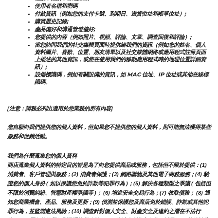
使用者名稱和密碼
付款資訊（例如您的支付卡號、到期日、送貨位址和帳單位址）;
購買歷史記錄;
產品偏好和溝通管道偏好;
您提供的內容（例如照片、視頻、評論、文章、調查回復和評論）;
當您訪問我們的社交媒體頁面時提供給我們的資訊（例如您的姓名、個人
資料圖片、喜歡、位置、朋友清單以及社交媒體網路或應用程式註冊頁面
上描述的其他資訊，或您在使用我們的移動應用程式時的地理位置詳細資
訊）;
設備標識碼，例如有關設備的資訊，如 MAC 位址、IP 位址或其他在線標
識碼。
[注意：請務必列出適用於您業務的所有內容]
您自願向我們提供您的個人資料，但如果您不提供您的個人資料，則可能無法獲得某些
服務和促銷活動。
我們為什麼蒐集您的個人資料
商店蒐集個人資料的特定目的皆是為了向您提供商品或服務，包括但不限於提供：(1) 
消費者、客戶管理與服務；(2) 消費者保護；(3) 網路購物及其他電子商務服務；(4) 驗
證您的個人身份 ( 如以保護您免於詐欺等犯罪行為 )；(5) 解決各種類型之爭議 ( 包括但
不限於消費糾紛、智慧財產權爭議等 )； (6) 增進安全交易行為；(7) 收取債務； (8) 通
知您商業機會、產品、服務及更新；(9) 偵測並保護您及商店免於錯誤、詐欺或其他犯
罪行為，並監測遵法風險；(10) 調查針對個人安全、財產安全及違約之潛在不法行