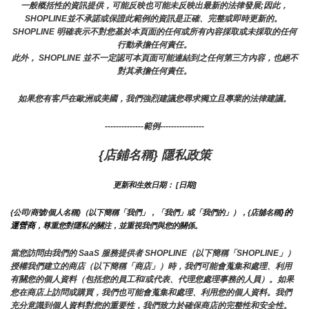
一般概括性的資訊提供，可能反映也可能未反映出最新的法律發展;因此，
SHOPLINE並不承諾或保證此範例的資訊是正確、完整或即時更新的。 
SHOPLINE 明確表示不對您基於本頁面的任何或所有內容採取或未採取的任何
行動承擔任何責任。
此外， SHOPLINE 並不一定認可本頁面可能連結到之任何第三方內容，也絕不
對其承擔任何責任。
如果您有客戶在歐洲或美國，我們強烈建議您尋求獨立且專業的法律建議。
--------------範例----------------
{店鋪名稱} 隱私政策
更新和生效日期： [日期]
}的
{公司/商號/個人名稱}（以下簡稱「我們」，「我們」或「我們的」），{店舖名稱
運營商
，尊重您對隱私的關注，並重視我們與您的關係。 
當您訪問由我們的 SaaS 服務提供者 SHOPLINE（以下簡稱「SHOPLINE」）
授權我們建立的商店（以下簡稱「商店」）時，我們可能會蒐集和處理、利用
有關您的個人資料（包括您的員工和/或代表、代理您處理事務的人員）。如果
您在商店上訪問或購買，我們也可能會蒐集和處理、利用您的個人資料。我們
充分意識到個人資料對您的重要性，我們致力於確保商店的完整性和安全性。