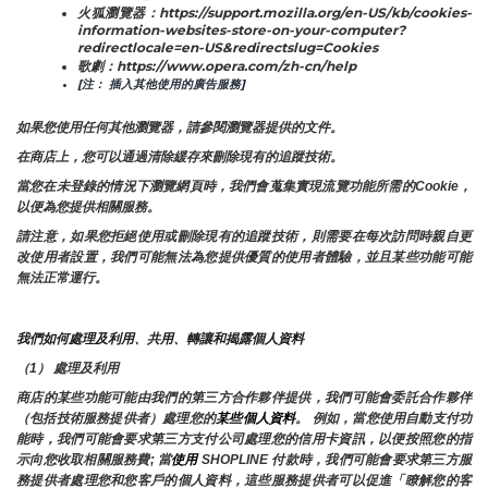
火狐瀏覽器：https://support.mozilla.org/en-US/kb/cookies-
information-websites-store-on-your-computer?
redirectlocale=en-US&redirectslug=Cookies
歌劇：https://www.opera.com/zh-cn/help
[注： 插入其他使用的廣告服務]
如果您使用任何其他瀏覽器，請參閱瀏覽器提供的文件。
在商店上，您可以通過清除緩存來刪除現有的追蹤技術。
當您在未登錄的情況下瀏覽網頁時，我們會蒐集實現流覽功能所需的Cookie，
以便為您提供相關服務。
請注意，如果您拒絕使用或刪除現有的追蹤技術，則需要在每次訪問時親自更
改使用者設置，我們可能無法為您提供優質的使用者體驗，並且某些功能可能
無法正常運行。
我們如何處理及利用、共用、轉讓和揭露個人資料
（1） 處理及利用
商店的某些功能可能由我們的第三方合作夥伴提供，我們可能會委託合作夥伴
（包括技術服務提供者）處理您的
某些個人資料
。 例如，當您使用自動支付功
能時，我們可能會要求第三方支付公司處理您的信用卡資訊，以便按照您的指
示向您收取相關服務費; 當
使用 
SHOPLINE 付款時，我們可能會要求第三方服
務提供者處理您和您客戶的個人資料，這些服務提供者可以促進「瞭解您的客