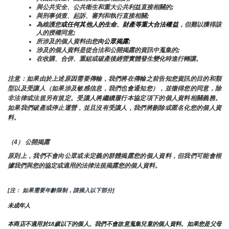
與公共安全、公共衛生和重大公共利益直接相關的;
與刑事偵查、起訴、審判和執行直接相關;
為維護您
或任何其他人的生命、財產等重大合法權益
，但難以獲得該
人的授權同意;
所涉及的個人資料由您
向公眾揭露
;
涉及的個人資料是從合法和公開揭露的資訊中蒐集的;
在收購、合併、重組或破產後經營實體發生變化時進行轉讓。
注意：如果由於上述原因需要傳輸，我們將在傳輸之前告知您資訊的目的和類
型以及受讓人（如果涉及敏感信息，我們也會通知您），並徵得您的同意，除
非法律或法規另有規定。受讓人將繼續履行本協定項下的個人資料相關義務。
如果我們破產或停止運營，並且沒有受讓人，我們將刪除或匿名化您的個人資
料。
（4） 公開揭露
原則上，我們不會向公眾或未定義的群體揭露您的個人資料，但我們可能會根
據我們與您的協定或適用的法律法規揭露您的個人資料。
[注： 如果需要年齡限制，請插入以下部分]
未成年人
本商店不適用於18歲以下的個人。我們不會故意蒐集兒童的個人資料。如果您是父母