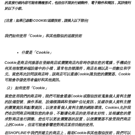
的直接行銷內容可能有幾種形式，包括但不限於行銷郵件、電子郵件和簡訊，其詳情列
於以下小節。
[注意：如果已啟動 COOKIE/追蹤技術，請插入以下部分]
我們如何使用「Cookie」和其他類似的追蹤技術
什麼是「Cookie」
Cookie是商店伺服器在登錄商店或瀏覽商店內容時存儲在您的電腦，手機或任
何其他智慧終端設備中的小檔，通常包含標識符，商店名稱以及一些數位和字
元。當您再次訪問該商店時，該商店可以通過Cookie識別您的瀏覽器。Cookie 
可能會存儲使用者偏好和其他資訊。
（2） 如何使用「Cookie」
當您使用我們的商店時，我們可能會通過Cookie或類似技術蒐集個人資料主體
的設備型號、操作系統、設備標識碼和登錄IP位址資訊，並緩存個人資料主體
的瀏覽資訊和點擊資訊，以便查看個人資料主體的網路環境。Cookies允許我
們在訪問商店時識別您的身份，不斷優化商店的使用者友好性，並根據您的需
求對商店進行調整。您也可以更改瀏覽器的設置，以便瀏覽器不接受我們商店
上的Cookie，但這可能會影響您對商店某些功能的使用。
在SHOPLINE中我們所建立的商店上，藉助Cookie和其他類似技術，我們可以