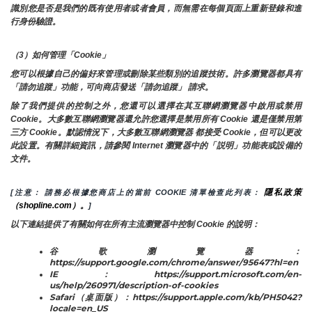
識別您是否是我們的既有使用者或者會員，而無需在每個頁面上重新登錄和進
行身份驗證。
（3）如何管理「Cookie」
您可以根據自己的偏好來管理或刪除某些類別的追蹤技術。許多瀏覽器都具有
「請勿追蹤」功能，可向商店發送「請勿追蹤」 請求。
除了我們提供的控制之外，您還可以選擇在其互聯網瀏覽器中啟用或禁用
Cookie。大多數互聯網瀏覽器還允許您選擇是禁用所有 Cookie 還是僅禁用第
三方 Cookie。默認情況下，大多數互聯網瀏覽器 都接受 Cookie，但可以更改
此設置。有關詳細資訊，請參閱 Internet 瀏覽器中的「説明」功能表或設備的
文件。
隱私政策
[注意： 請務必根據您商店上的當前 COOKIE 清單檢查此列表： 
（shopline.com）。
]
以下連結提供了有關如何在所有主流瀏覽器中控制 Cookie 的說明：
谷歌瀏覽器：
https://support.google.com/chrome/answer/95647?hl=en
IE：https://support.microsoft.com/en-
us/help/260971/description-of-cookies
Safari（桌面版）：https://support.apple.com/kb/PH5042?
locale=en_US