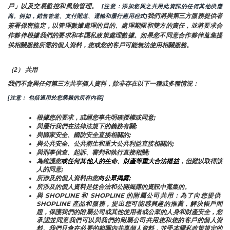
戶」以及交易監控和風險管理。 
 [注意：添加您與之共用此資訊的任何其他供應
我們將與第三方服務提供者
商。例如，銷售管道、支付閘道、運輸和履行應用程式]
簽署保密協定，以管理數據處理的目的、處理期限和雙方的責任，並將要求合
作夥伴根據我們的要求和本隱私政策處理數據。如果您不同意合作夥伴蒐集提
供相關服務所需的個人資料，您或您的客戶可能無法使用相關服務。
（2） 共用
我們不會與任何第三方共享個人資料，除非存在以下一種或多種情況：
[注意： 包括適用於您業務的所有內容]
根據您的要求，或經您事先明確授權或同意;
與履行我們在法律法規下的義務有關;
與國家安全、國防安全直接相關的;
與公共安全、公共衛生和重大公共利益直接相關的;
與刑事偵查、起訴、審判和執行直接相關;
為維護您
或任何其他人的生命、財產等重大合法權益
，但難以取得該
人的同意;
所涉及的個人資料由您
向公眾揭露
;
所涉及的個人資料是從合法和公開揭露的資訊中蒐集的。
與 SHOPLINE 和 SHOPLINE 的附屬公司共用：為了向您提供 
SHOPLINE 產品和服務，提出您可能感興趣的推薦，解決帳戶問
題，保護我們的附屬公司或其他使用者或公眾的人身和財產安全，您
承認並同意我們可以與我們的附屬公司共用您和您的客戶的個人資
料。我們只會在必要的範圍內共享個人資料，並受本隱私政策規定的