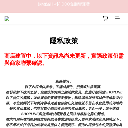
購物滿HK$1,000免順豐運費
購買任何隱形眼鏡2盒或以上，即享8折優惠!!
購物滿HK$1,000免順豐運費
隱私政策
商店建置中，以下資訊為尚未更新，實際政策仍需
與商家聯繫確認。
免責聲明： 
以下內容僅供參考，不構成廣告、招攬或法律建議。
在發佈如下政策之前，您應該諮詢獨立的法律意見。您應仔細閱讀SHOPLINE
以下提供的資訊，並根據您的實際需要修改，刪除或添加所有和任何條款及內
容。令您接觸以下範例內容或此處包含的任何連結並非旨在令您使用或傳輸此
類內容和資訊，也非旨在令您接收這些內容和資訊，更近一步，並不構成
SHOPLINE與使用者或瀏覽器
之
間法律服務之委任關係。
在未向您所在地區的職業律師或者專業法律從業人員尋求法律意見的情況下，
您不應出於任何目的依賴此處提供之範例資訊。範例內容所包含的資訊僅作為