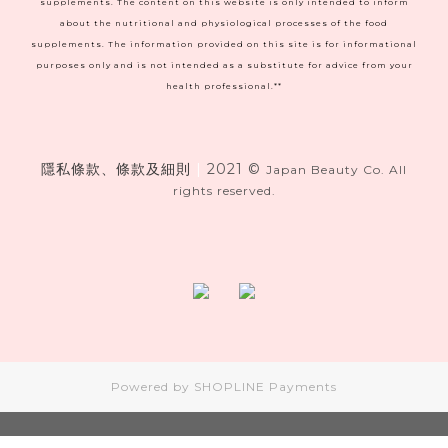
supplements. The content on this website is only intended to inform
about the nutritional and physiological processes of the food
supplements. The information provided on this site is for informational
purposes only and is not intended as a substitute for advice from your
health professional.**
隱私條款、條款及細則
|
2021 ©
Japan Beauty Co. All
rights reserved.
Powered by
SHOPLINE Payments