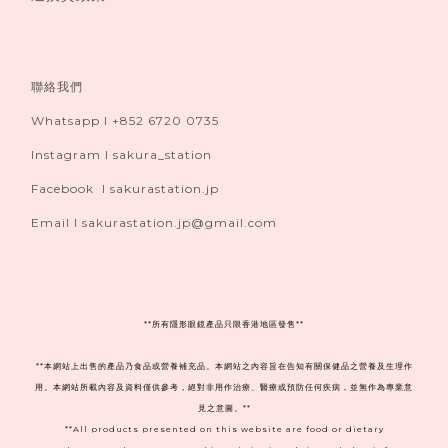
聯絡我們
Whatsapp I +852 6720 0735
Instagram I sakura_station
Facebook I sakurastation.jp
Email I sakurastation.jp@gmail.com
**
所有隱形眼鏡產品只限香港地區發售**
**本網站上出售的產品乃食品或營養補充品。本網站之內容旨在告知有關保健品之營養及生理作
用。本網站所載內容及資料僅供參考，絕對非用作治療、醫療或預防任何疾病，並無作為專業意
見之意圖。**
**All products presented on this website are food or dietary