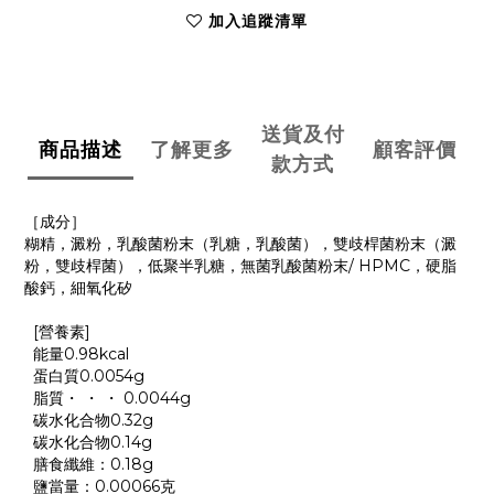
加入追蹤清單
送貨及付
商品描述
了解更多
顧客評價
款方式
［成分］
糊精，澱粉，乳酸菌粉末（乳糖，乳酸菌），雙歧桿菌粉末（澱
粉，雙歧桿菌），低聚半乳糖，無菌乳酸菌粉末/ HPMC，硬脂
酸鈣，細氧化矽
[營養素]
能量0.98kcal
蛋白質0.0054g
脂質・ ・ ・ 0.0044g
碳水化合物0.32g
碳水化合物0.14g
膳食纖維：0.18g
鹽當量：0.00066克