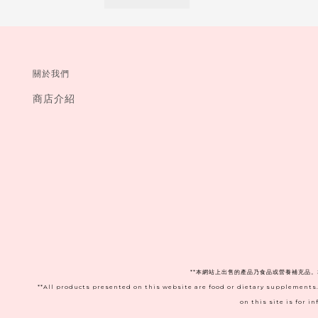
關於我們
商店介紹
**本網站上出售的產品乃食品或營養補充品
**All products presented on this website are food or dietary supplements
on this site is for 