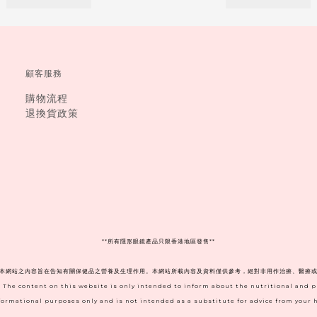
顧客服務
購物流程
退換貨政策
**
所有隱形眼鏡產品只限香港地區發售**
。本網站之內容旨在告知有關保健品之營養及生理作用。本網站所載內容及資料僅供參考，絕對非用作治療、醫療或
. The content on this website is only intended to inform about the nutritional and 
informational purposes only and is not intended as a substitute for advice from your h