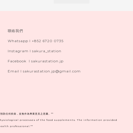
聯絡我們
Whatsapp I +852 6720 0735
Instagram I sakura_station
Facebook I sakurastation.jp
Email I sakurastation.jp@gmail.com
預防任何疾病，並無作為專業意見之意圖。**
physiological processes of the food supplements. The information provided
ealth professional.**