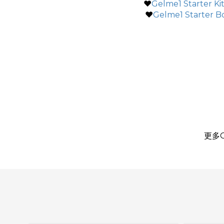
♥
Gelme1 Starter Ki
♥
Gelme1 Starter B
更多GE