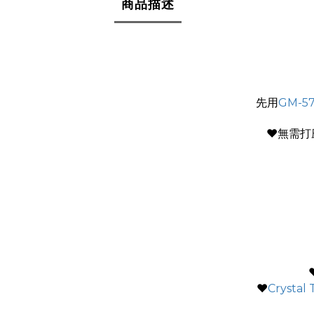
商品描述
先用
GM-57
❤無需打
♥
Crysta