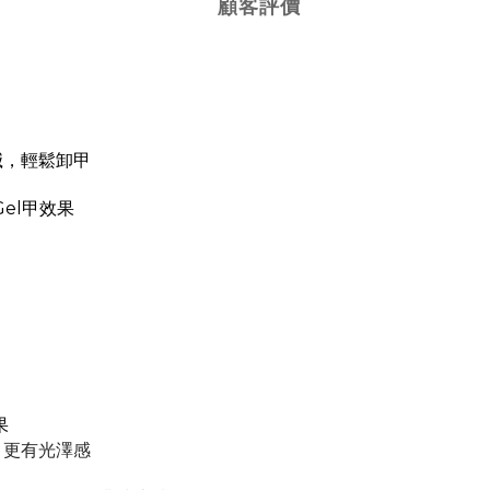
顧客評價
一搣，輕鬆卸甲
el甲效果
果
、更有光澤感