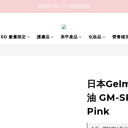
購物滿HK$1,000免順豐運費
購物滿HK$1,000免順豐運費
購買任何隱形眼鏡2盒或以上，即享8折優惠!!
購物滿HK$1,000免順豐運費
ITED 數量限定
護膚品
美甲產品
化妝品
營養補
日本Gel
油 GM-S
Pink