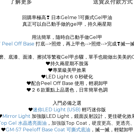
了解更多
送貨及付款方式
回購率極高❣ 日本Gelme 1可撕式Gel甲油
真正可以自己動手做的gel甲，持久兩星期
用法簡單，隨時自己動手做Gel甲
 Peel Off Base
打底-->照燈，再上甲色-->照燈-->完成❣搣
磨、底漆、面漆、擦拭等繁複Gel甲步驟，單手也能做出美美的G
❤持久兩星期不脫落
❤專業級美甲效果
❤LED Light６０秒硬化
❤配合Peel Off Base 使用，輕易卸甲
❤２６款重點上品選色，日常簡單色調
入門必備之選
♥
迷你LED Light (USB)
輕巧迷你版
♥
Mirror Light
加強版LED Light，鏡面反射設計，更佳硬化效
加強版Top Coat，硬度更高、更透亮
l Top Gel 水晶透亮面油
，
♥
GM-57 Peeloff Base Coat 可撕式底油
，搣一搣，輕鬆卸甲